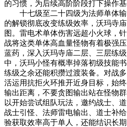
的习惯，为后续高阶阶段打下操作基
十七级至二十四级为法师单体输
的解锁彻底改变练级效率，沃玛寺庙
图。雷电术单体伤害远超小火球，针
战将这类单体高血量怪物有着极强压
蓝药，深入沃玛寺庙二层、三层练级
中，沃玛小怪有概率掉落初级技能书
练级之余还能积攒过渡装备。对战多
活运用抗拒火环推开近身目标，始终
输出距离，不要贪图输出站在怪物群
以开始尝试组队玩法，邀约战士、道
战士引怪、法师雷电输出、道士补给
验获取效率高于单人，还能结识长期