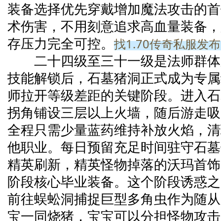
装备选择优先穿戴增加魔法攻击的首
术伤害，不用刻意追求高血量装备，
找1.70传奇私服发
存压力完全可控。
二十四级至三十一级是法师群体
技能解锁后，石墓猪洞正式成为专属
师拉开等级差距的关键阶段。进入石
拐角铺设三层以上火墙，随后游走吸
全程只需少量蓝药维持补放火焰，清
他职业。每日预留充足时间驻守石墓
精英刷新，精英怪物掉落的沃玛首饰
阶段核心毕业装备。这个阶段诱惑之
前往蜈蚣洞捕捉巨型多角虫作为随从
宝一同烧猪，宝宝可以分担怪物攻击