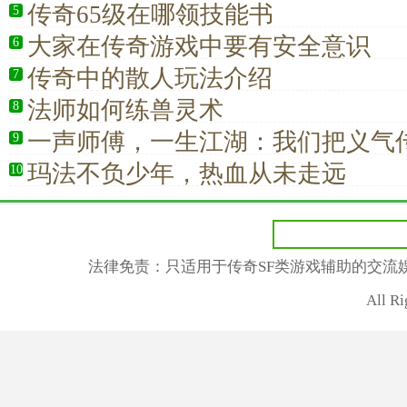
传奇65级在哪领技能书
5
大家在传奇游戏中要有安全意识
6
传奇中的散人玩法介绍
7
法师如何练兽灵术
8
一声师傅，一生江湖：我们把义气
9
玛法不负少年，热血从未走远
10
法律免责：只适用于传奇SF类游戏辅助的交流
All R