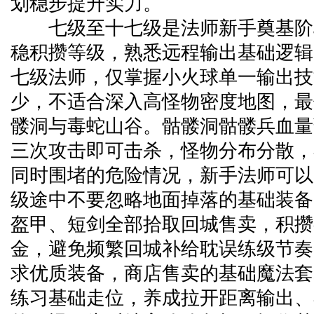
划稳步提升实力。
七级至十七级是法师新手奠基阶
稳积攒等级，熟悉远程输出基础逻辑
七级法师，仅掌握小火球单一输出技
少，不适合深入高怪物密度地图，最
髅洞与毒蛇山谷。骷髅洞骷髅兵血量
三次攻击即可击杀，怪物分布分散，
同时围堵的危险情况，新手法师可以
级途中不要忽略地面掉落的基础装备
盔甲、短剑全部拾取回城售卖，积攒
金，避免频繁回城补给耽误练级节奏
求优质装备，商店售卖的基础魔法套
练习基础走位，养成拉开距离输出、