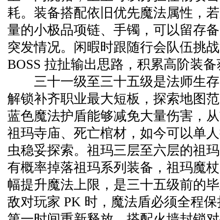
耗。装备搭配依旧优先魔法属性，若
量的小极品项链、手镯，可以留存备用
突发情况。闲暇时跟随行会队伍挑战
BOSS 拉扯输出思路，积累高阶装
三十一级至三十五级是法师生存
解锁补齐职业最大短板，探索地图范
蓝色魔法护盾能够减免大量伤害，从
祖玛寺庙、死亡棺材，如今可以单人
虫稳妥探索。祖玛三层至六层的祖玛
有概率掉落祖玛系列装备，祖玛魔杖
幅提升魔法上限，是三十五级前的毕
敌对玩家 PK 时，魔法盾必须全程
第一时间重新释放，搭配火墙封锁对