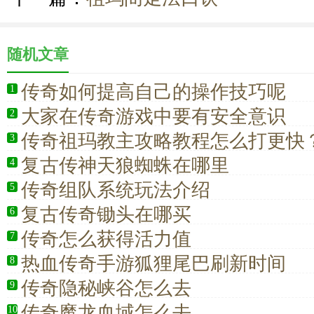
随机文章
传奇如何提高自己的操作技巧呢
1
大家在传奇游戏中要有安全意识
2
传奇祖玛教主攻略教程怎么打更快
3
复古传神天狼蜘蛛在哪里
4
传奇组队系统玩法介绍
5
复古传奇锄头在哪买
6
传奇怎么获得活力值
7
热血传奇手游狐狸尾巴刷新时间
8
传奇隐秘峡谷怎么去
9
传奇魔龙血域怎么去
10