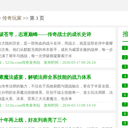
>
传奇玩家
>> 第 3 页
破苍穹，志逐巅峰——传奇战士的成长史诗
法大陆的历史，是一部热血的战斗史诗，而战士，就是这部史诗中最耀
1
的主角。他们从默默无闻的布衣新手，成长为威震全服的战神，每一步
无
充满了艰辛与挑战，每一次突破都凝聚着汗水
2
：521fu.com传奇发布站 发布时间：2026-05-17 09:26:24
漫
3
全
4
素魔法盛宴，解锁法师全系技能的战力体系
的
5
血传奇法师的魅力，不仅在于高效刷图与团战输出，更在于丰富全面、
战
次分明的全系魔法技能体系。区别于战士技能单一、道士玩法局限，法
6
涵盖火系、冰系、雷系三大元素魔法，包含单
隐
7
：521fu.com传奇发布站 发布时间：2026-05-13 09:14:10
血
8
十年再上线，好友列表亮了三个
江
9