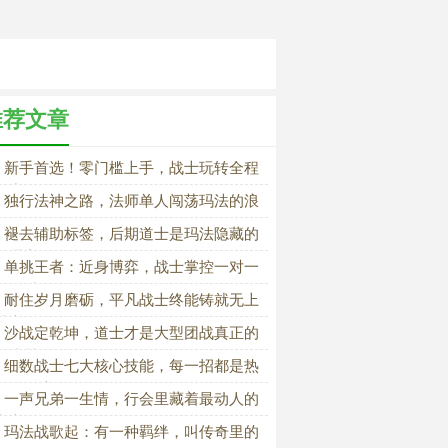
推荐文章
新手首选！零门槛上手，战士玩转全程
压力
独行法神之路，法师单人闯荡玛法的浪
与修行
褪去辅助标签，后期道士是玛法隐藏的
能霸主
单挑王者：近身博弈，战士掌控一对一
终极胜负
耐住岁月磨砺，平凡战士终能铸就无上
神之名
沙战定乾坤，道士才是大型团战真正的
形统帅
细数战士七大核心技能，每一招都是热
厮杀的底气
一声兄弟一生情，行会里藏着最动人的
湖义气
玛法战歌起：有一种羁绊，叫传奇里的