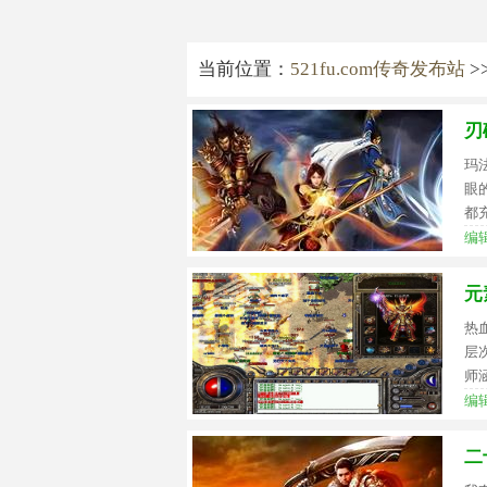
当前位置：
521fu.com传奇发布站
>
刃
玛
眼
都
编辑
元
热
层
师
编辑
二