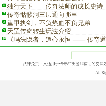
独行天下——传奇法师的成长史诗
6
传奇骷髅洞三层通向哪里
7
重甲执剑，不负热血不负兄弟
8
天罡传奇转生玩法介绍
9
《玛法隐者，道心永恒 —— 传奇
10
辅助更是信仰》
法律免责：只适用于传奇SF类游戏辅助的交流
All R