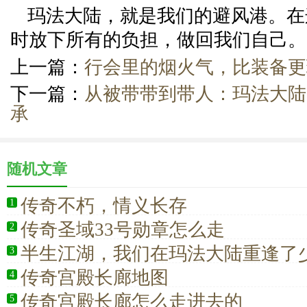
玛法大陆，就是我们的避风港。在
时放下所有的负担，做回我们自己。
上一篇：
行会里的烟火气，比装备更
下一篇：
从被带带到带人：玛法大陆
承
随机文章
传奇不朽，情义长存
1
传奇圣域33号勋章怎么走
2
半生江湖，我们在玛法大陆重逢了
3
己
传奇宫殿长廊地图
4
传奇宫殿长廊怎么走进去的
5