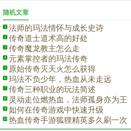
随机文章
法师的玛法情怀与成长史诗
1
传奇道士道术高的好处
2
传奇魔龙教主怎么走
3
元素掌控者的玛法传奇
4
原始传奇灭天火怎么获得
5
玛法不负少年，热血从未走远
6
传奇三种职业的玩法简述
7
灵动走位燃热血，法师孤身亦为王
8
如何在传奇游戏中快速升级
9
热血传奇手游狐狸精英多久刷一次
10