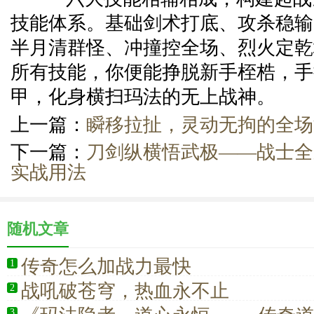
技能体系。基础剑术打底、攻杀稳输
半月清群怪、冲撞控全场、烈火定乾
所有技能，你便能挣脱新手桎梏，手
甲，化身横扫玛法的无上战神。
上一篇：
瞬移拉扯，灵动无拘的全场
下一篇：
刀剑纵横悟武极——战士全
实战用法
随机文章
传奇怎么加战力最快
1
战吼破苍穹，热血永不止
2
3