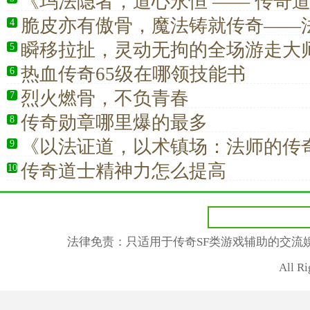
《玛法隐者，道心永恒 —— 传奇
辅助更是信仰》
脆皮亦有傲骨，魔法铸就传奇——
4
之道
瞬移拉扯，灵动无拘的全场游走大
5
热血传奇65级在哪领技能书
6
烈火燃骨，不负青春
7
传奇勋章哪里爆的最多
8
《以法证道，以术镇场：法师的传
9
传奇道士精神力怎么提高
10
法律免责：只适用于传奇SF类游戏辅助的交流
All R