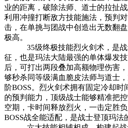
业的距离，破除法师、道士的拉扯战
利用冲撞打断敌方技能施法，预判对
击，在单挑与团战中创造出无数翻盘
极高。
35级终极技能烈火剑术，是战
征，也是玛法大陆最强的单体爆发技
后，可打出两段叠加高额物理伤害，
够秒杀同等级满血脆皮法师与道士，
阶BOSS。烈火剑术拥有固定冷却时
的预判能力，顶级战士能够精准把控
空期，卡时间释放烈火，一击定胜负
BOSS战全能适配，是战士登顶玛法
六大技能相辅相成，构建起战