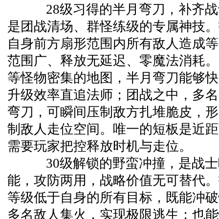
28级习得的半月弯刀，补齐战
是团战清场、群怪练级的专属神技。
自身前方扇形范围内所有敌人造成等
范围广、释放无延迟、零魔法消耗。
等怪物密集的地图，半月弯刀能够快
升级效率直追法师；团战之中，多名
弯刀，可瞬间压制敌方扎堆脆皮，形
制敌人走位空间。唯一的短板是近距
需要玩家把控释放时机与走位。
30级解锁的野蛮冲撞，是战士
能，攻防两用，战略价值无可替代。
等级低于自身的所有目标，既能冲破
多名敌人集火，实现极限逃生；也能