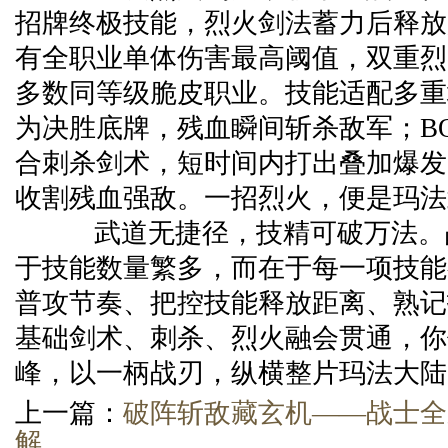
招牌终极技能，烈火剑法蓄力后释放
有全职业单体伤害最高阈值，双重烈
多数同等级脆皮职业。技能适配多重
为决胜底牌，残血瞬间斩杀敌军；BO
合刺杀剑术，短时间内打出叠加爆发
收割残血强敌。一招烈火，便是玛法
武道无捷径，技精可破万法。
于技能数量繁多，而在于每一项技能
普攻节奏、把控技能释放距离、熟记
基础剑术、刺杀、烈火融会贯通，你
峰，以一柄战刃，纵横整片玛法大陆
上一篇：
破阵斩敌藏玄机——战士全
解