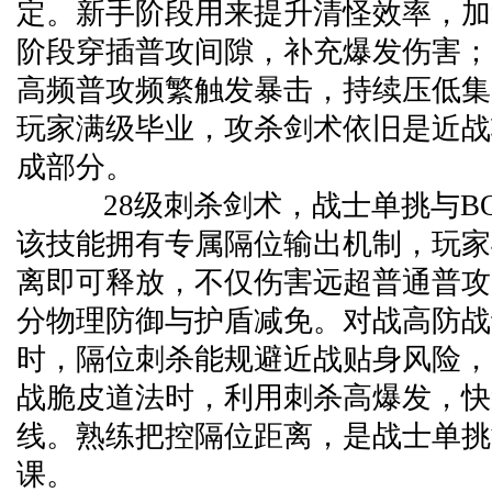
定。新手阶段用来提升清怪效率，加
阶段穿插普攻间隙，补充爆发伤害；
高频普攻频繁触发暴击，持续压低集
玩家满级毕业，攻杀剑术依旧是近战
成部分。
28级刺杀剑术，战士单挑与BO
该技能拥有专属隔位输出机制，玩家
离即可释放，不仅伤害远超普通普攻
分物理防御与护盾减免。对战高防战士
时，隔位刺杀能规避近战贴身风险，
战脆皮道法时，利用刺杀高爆发，快
线。熟练把控隔位距离，是战士单挑
课。