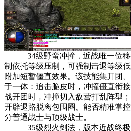
34级野蛮冲撞，近战唯一位移
制依托等级压制，可强制击退等级低
附加短暂僵直效果。该技能集开团、
于一体：追击脆皮时，冲撞僵直衔接
战开团时，冲撞切入敌营打乱阵型；
开辟退路脱离包围圈。能否精准掌控
分普通战士与顶级战士。
35级烈火剑法，版本近战终极