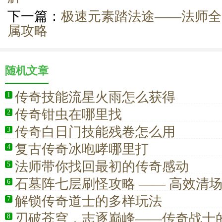
下一篇：
极速元素踏法途——法师全
属攻略
随机文章
传奇技能流星火雨怎么获得
1
传奇钳虫在哪里找
2
传奇白日门技能残卷怎么用
3
复古传奇冰咆哮哪里打
4
法师带你找回最初的传奇感动
5
石墓阵七层刷怪攻略 —— 高效清
6
白野猪
解锁传奇道士的多样玩法
7
刃破苍穹，志逐巅峰——传奇战士
8