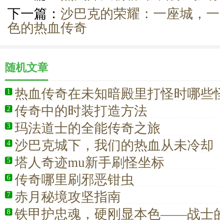
下一篇：
沙巴克的荣耀：一座城，一
色的热血传奇
随机文章
热血传奇在未知暗殿里打怪时哪些
1
打的？
传奇中的时装打造方法
2
玛法道士的全能传奇之旅
3
沙巴克城下，我们的热血从未冷却
4
塔人奇迹mu新手刷怪坐标
5
传奇哪里刷邪恶钳虫
6
赤月秘境攻坚指南
7
铁甲护忠魂，硬刚显本色——战士
8