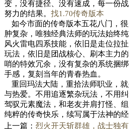
变，没有捷径、没有速成，每一份战
努力的结果。
找1.70传奇版本
如今市面的传奇版本五花八门，很
肿复杂，唯独经典法师的玩法始终纯
风火雷电四系技能，依旧是走位拉扯
玩法，依旧是团战核心、刷本主力的
哨的特效冗余，没有复杂的系统捆绑
手感，复刻当年的青春热血。
重回玛法大陆，重拾法师职业，就
与热爱。不用追逐繁杂玩法，不用纠
驾驭元素魔法，和老友并肩打怪、组
纯粹的传奇快乐，续写属于法神的经
上一篇：
烈火开天斩群雄，战士独有