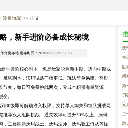
>
传奇玩家
>> 正文
略，新手进阶必备成长秘境
沃
om传奇发布站
发布时间：2026-06-06 09:52:53
境
在
勘
的新手进阶核心副本，也是玩家脱离新手期、迈向中期成
的
瞬
、魔塔副本，沃玛试炼门槛更低、玩法简单易懂、奖励
第
长节奏，每日可免费挑战两次，零成本积累海量资源，
刃
蜕变。
史
元
到30级即可解锁准入权限，支持单人闯关和组队挑战两
体
二
先推荐双人组队挑战，通关效率可提升50%以上。沃玛
散
匀，主要刷新沃玛战士、沃玛法师、沃玛教主侍从等怪