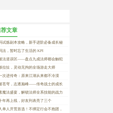
推荐文章
玛试炼副本攻略，新手进阶必备成长秘
玛法，暂时忘了生活的 KPI
破法道误区——盘点九成法师都会触犯
技能操作陋习
移拉扯，灵动无拘的全场游走大师
一次进传奇：原来江湖从来都不冷漠
破苍穹，志逐巅峰——传奇战士的成长
诗
素魔法盛宴，解锁法师全系技能的战力
系
十年再上线，好友列表亮了三个
人单人开荒首选！不绑定行会不抱团，