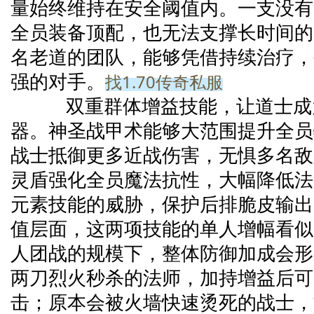
量始终维持在安全阈值内。一支没有
全员装备顶配，也无法支撑长时间的
名老道的团队，能够凭借持续治疗，
找1.70传奇私服
强的对手。
双重群体增益技能，让道士成
器。神圣战甲术能够大范围提升全员
战士抵御更多近战伤害，无惧多名敌
灵盾强化全员魔法抗性，大幅降低法
元素技能的威胁，保护后排脆皮输出
值层面，这两项技能的单人增幅看似
人团战的规模下，整体防御加成会形
两刀烈火秒杀的法师，加持增益后可
击；原本会被火墙快速烫死的战士，