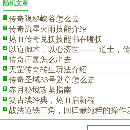
随机文章
传奇隐秘峡谷怎么去
1
传奇流星火雨技能介绍
2
热血传奇兑换技能书在哪换
3
以道御术，以心济世 —— 道士，
4
恒信仰
传奇庄园怎么出去
5
天罡传奇转生玩法介绍
6
传奇圣域33号勋章怎么走
7
赤月秘境攻坚指南
8
复古续经典，热血启新程
9
战法道铁三角，回归最纯粹的操作
10