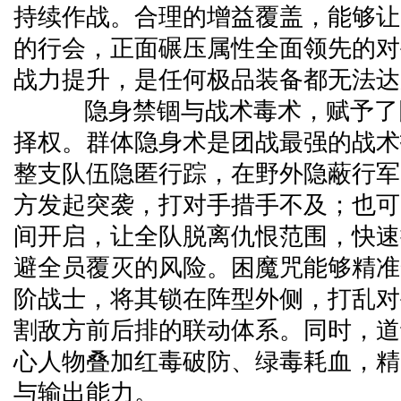
持续作战。合理的增益覆盖，能够让
的行会，正面碾压属性全面领先的对
战力提升，是任何极品装备都无法达
隐身禁锢与战术毒术，赋予了
择权。群体隐身术是团战最强的战术
整支队伍隐匿行踪，在野外隐蔽行军
方发起突袭，打对手措手不及；也可
间开启，让全队脱离仇恨范围，快速
避全员覆灭的风险。困魔咒能够精准
阶战士，将其锁在阵型外侧，打乱对
割敌方前后排的联动体系。同时，道
心人物叠加红毒破防、绿毒耗血，精
与输出能力。