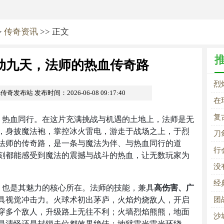
>
传奇资讯
>> 正文
动九天，法师的热血传奇路
烈
om传奇发布站
发布时间：2026-06-08 09:17:40
在
复
，热血同行。在这片充满挑战与机遇的土地上，法师是无
的
，身披魔法袍，掌控冰火雷电，游走于战场之上，于烈
刀
法师的传奇路，是一条与魔法为伴、与热血同行的道
解
行
刻都能感受到魔法的震撼与战斗的热血，让无数玩家为
没
经
，也是其魅力的核心所在。法师的技能，兼具
高伤害、广
具视觉冲击力。火球术初出茅庐，火焰灼烧敌人，开启
团
穿多个敌人，升级路上无往不利；火墙烈焰熊熊，地面
沙
是清怪还是封锁走位都效果绝佳；地狱雷光雷光环绕，