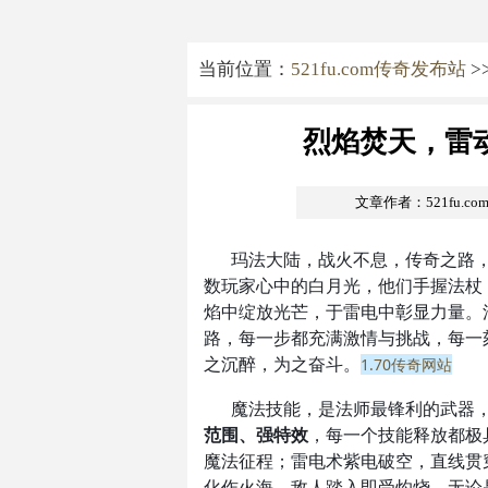
当前位置：
521fu.com传奇发布站
>
烈焰焚天，雷
文章作者：521fu.c
玛法大陆，战火不息，传奇之路
数玩家心中的白月光，他们手握法杖
焰中绽放光芒，于雷电中彰显力量。
路，每一步都充满激情与挑战，每一
之沉醉，为之奋斗。
1.70传奇网站
魔法技能，是法师最锋利的武器
范围、强特效
，每一个技能释放都极
魔法征程；雷电术紫电破空，直线贯
化作火海，敌人踏入即受灼烧，无论