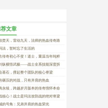
推荐文章
焰焚天，雷动九天，法师的热血传奇路
玛法，暂时忘了生活的
古传奇初心不变！道士，重温当年纯粹
玛法情怀
剑纵横悟武极——战士全系技能深度拆
与实战用法
会基石，撑起整个团队的核心脊梁
有碾压的对战，只有并肩的热血
典永续，跨越岁月版本的传奇情怀本命
战核心！战士是玛法攻防战的绝对脊梁
城的号角：兄弟并肩的热血荣光