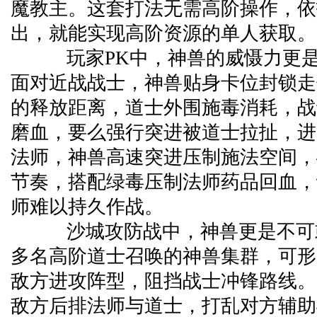
魔教主。这套打法无需高阶操作，依
出，就能实现高阶资源的单人获取。
玩家PK中，神兽的威慑力更是
面对近战战士，神兽贴身卡位封锁走
的释放距离，道士外围施毒消耗，战
磨血，要么强行突进被道士拉扯，进
法师，神兽高速突进压制施法空间，
节奏，搭配绿毒压制法师药品回血，
师难以持久作战。
沙城攻防战中，神兽更是不可
多名高阶道士召唤的神兽集群，可形
敌方进攻阵型，阻挡战士冲锋路线。
敌方后排法师与道士，打乱对方辅助