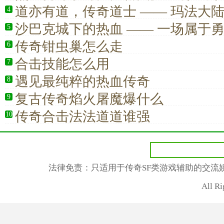
道亦有道，传奇道士 —— 玛法大
4
手
沙巴克城下的热血 —— 一场属于
5
战
传奇钳虫巢怎么走
6
合击技能怎么用
7
遇见最纯粹的热血传奇
8
复古传奇焰火屠魔爆什么
9
传奇合击法法道道谁强
10
法律免责：只适用于传奇SF类游戏辅助的交流
All R